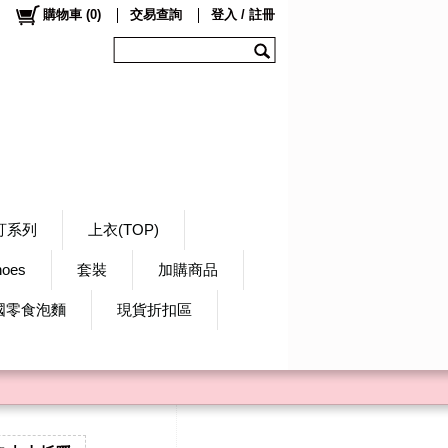
購物車
(
0
)
交易查詢
登入 / 註冊
訂系列
上衣(TOP)
hoes
套裝
加購商品
國零食泡麵
現貨折扣區