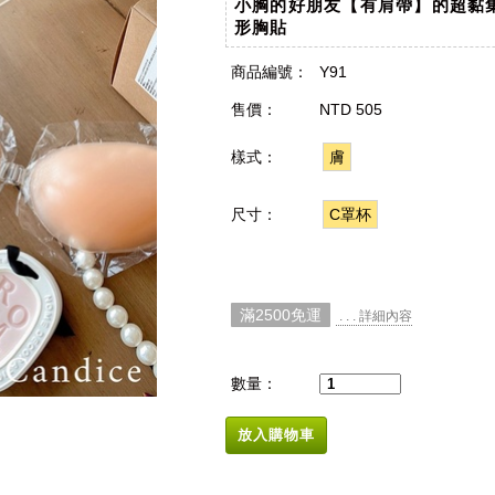
小胸的好朋友【有肩帶】的超黏
形胸貼
商品編號：
Y91
售價：
NTD 505
樣式：
膚
尺寸：
C罩杯
滿2500免運
. . . 詳細內容
數量：
放入購物車