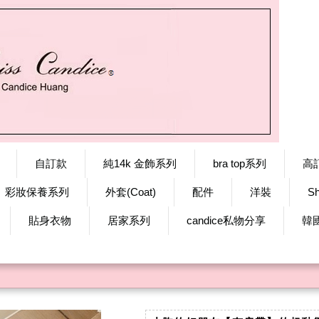
自訂款
純14k 金飾系列
bra top系列
高
彩妝保養系列
外套(Coat)
配件
洋裝
S
貼身衣物
居家系列
candice私物分享
韓