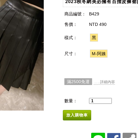
2023秋冬網美必擁有百摺皮褲裙(
商品編號：
B429
售價：
NTD 490
樣式：
黑
尺寸：
M-阿姨
滿2500免運
. . . 詳細內容
數量：
放入購物車