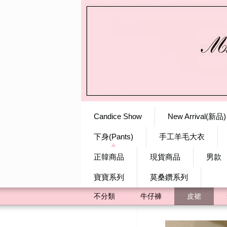
Candice Show
New Arrival(新品)
下身(Pants)
手工羊毛大衣
正韓商品
現貨商品
男款
寶寶系列
莫桑鑽系列
不分類
牛仔褲
皮裙