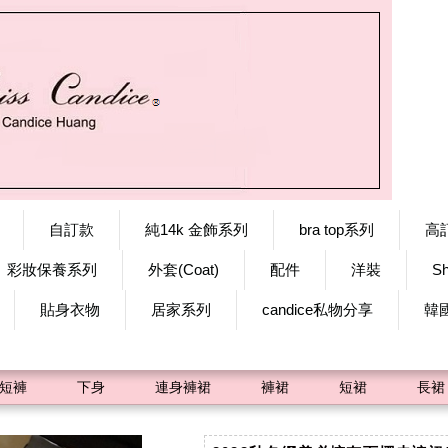
自訂款
純14k 金飾系列
bra top系列
高
彩妝保養系列
外套(Coat)
配件
洋裝
S
貼身衣物
居家系列
candice私物分享
韓
短褲
下身
連身褲裙
褲裙
短裙
長裙