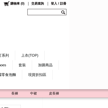
購物車
(
0
)
交易查詢
登入 / 註冊
訂系列
上衣(TOP)
hoes
套裝
加購商品
國零食泡麵
現貨折扣區
長褲
中裙
皮長褲