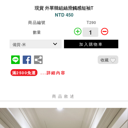
現貨 外單韓組絲滑觸感短袖T
NTD 450
商品編號
T290
數量
加入購物車
收藏
滿2500免運
...詳細內容
商品敘述