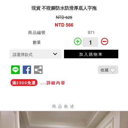
現貨 不咬腳防水防滑厚底人字拖
NTD 625
NTD 566
商品編號
S71
數量
加入購物車
收藏
滿2500免運
...詳細內容
商品敘述