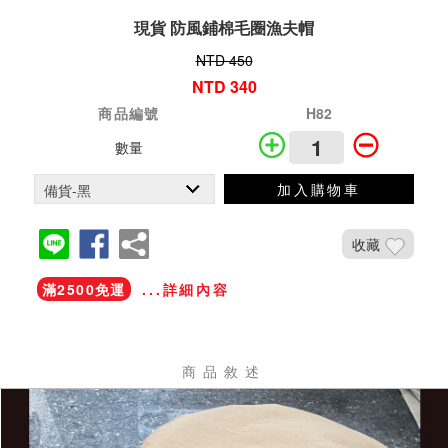
現貨 防風鋪棉毛圈漁夫帽
NTD 450
NTD 340
商品編號
H82
數量
加入購物車
收藏
滿2500免運
...詳細內容
商品敘述