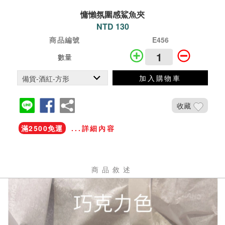
慵懶氛圍感鯊魚夾
NTD 130
商品編號
E456
數量
加入購物車
收藏
滿2500免運
...詳細內容
商品敘述