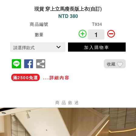
現貨 穿上立馬瘦長版上衣(自訂)
NTD 380
商品編號
T934
數量
加入購物車
收藏
滿2500免運
...詳細內容
商品敘述