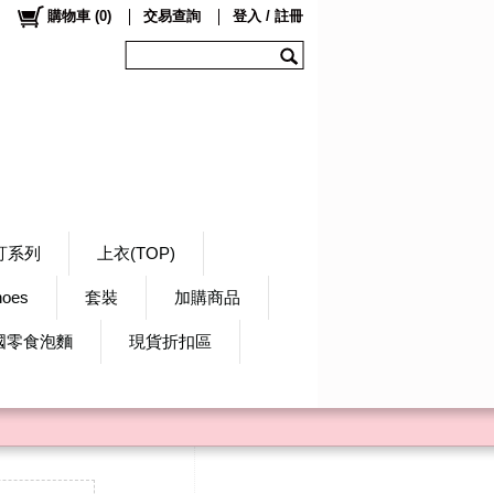
購物車
(
0
)
交易查詢
登入 / 註冊
訂系列
上衣(TOP)
hoes
套裝
加購商品
國零食泡麵
現貨折扣區