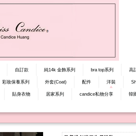
自訂款
純14k 金飾系列
bra top系列
高
彩妝保養系列
外套(Coat)
配件
洋裝
S
貼身衣物
居家系列
candice私物分享
韓