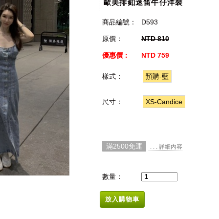
歐美排釦迷笛牛仔洋裝
商品編號：
D593
原價：
NTD 810
優惠價：
NTD 759
樣式：
預購-藍
尺寸：
XS-Candice
滿2500免運
. . . 詳細內容
數量：
放入購物車