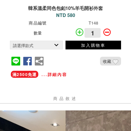
韓系溫柔同色包釦10%羊毛開衫外套
NTD 580
商品編號
T148
數量
加入購物車
收藏
滿2500免運
...詳細內容
商品敘述