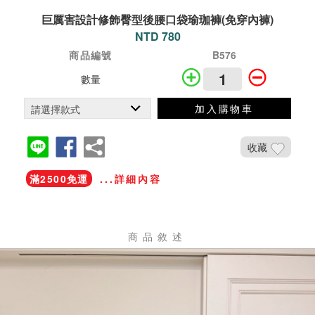
巨厲害設計修飾臀型後腰口袋瑜珈褲(免穿內褲)
NTD 780
商品編號
B576
數量
加入購物車
收藏
滿2500免運
...詳細內容
商品敘述