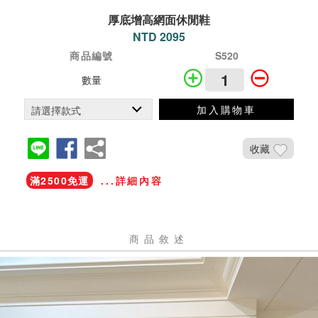
厚底增高網面休閒鞋
NTD 2095
商品編號
S520
數量
加入購物車
收藏
滿2500免運
...詳細內容
商品敘述