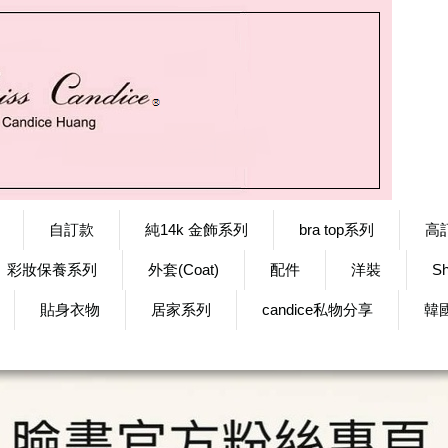
自訂款
純14k 金飾系列
bra top系列
高
彩妝保養系列
外套(Coat)
配件
洋裝
S
貼身衣物
居家系列
candice私物分享
韓