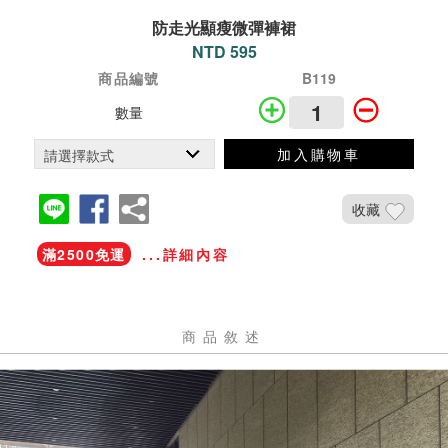
防走光顯瘦微彈褲裙
NTD 595
商品編號
B119
數量
加入購物車
收藏
滿2500免運
...詳細內容
商品敘述