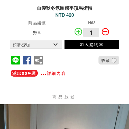
自帶秋冬氛圍感平頂馬術帽
NTD 420
商品編號
H63
數量
加入購物車
收藏
滿2500免運
...詳細內容
商品敘述