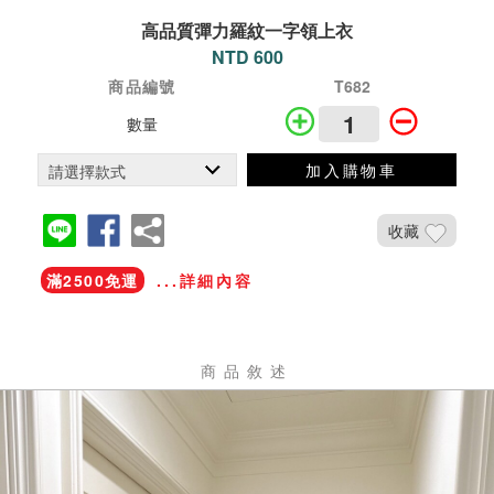
高品質彈力羅紋一字領上衣
NTD 600
商品編號
T682
數量
加入購物車
收藏
滿2500免運
...詳細內容
商品敘述