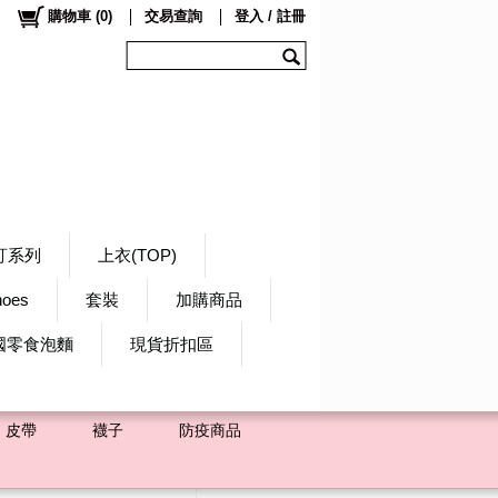
購物車
(
0
)
交易查詢
登入 / 註冊
訂系列
上衣(TOP)
hoes
套裝
加購商品
國零食泡麵
現貨折扣區
皮帶
襪子
防疫商品