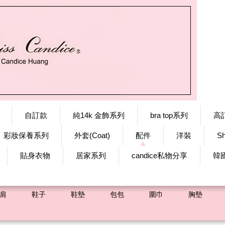
自訂款
純14k 金飾系列
bra top系列
高
彩妝保養系列
外套(Coat)
配件
洋裝
S
貼身衣物
居家系列
candice私物分享
韓
肩
鞋子
鞋墊
包包
圍巾
胸墊