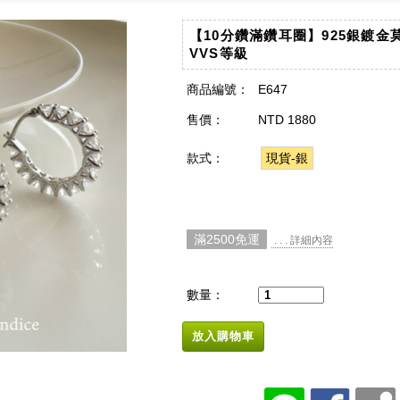
【10分鑽滿鑽耳圈】925銀鍍金
VVS等級
商品編號：
E647
售價：
NTD 1880
款式：
現貨-銀
滿2500免運
. . . 詳細內容
數量：
放入購物車