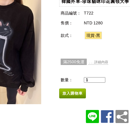
韓國外單-珍珠貓咪印花圓領大學
商品編號：
T722
售價：
NTD 1280
款式：
現貨-黑
滿2500免運
. . . 詳細內容
數量：
放入購物車