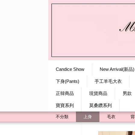
Candice Show
New Arrival(新品)
下身(Pants)
手工羊毛大衣
正韓商品
現貨商品
男款
寶寶系列
莫桑鑽系列
不分類
上身
毛衣
背