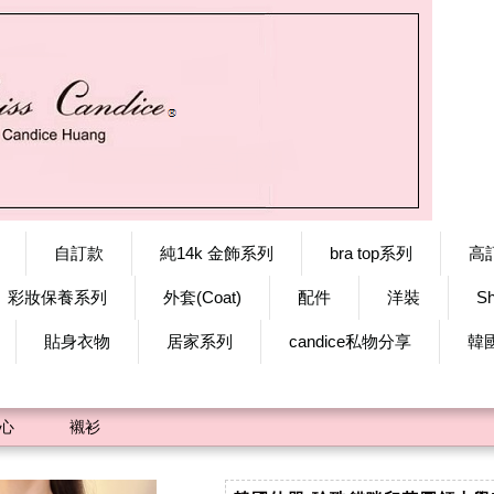
自訂款
純14k 金飾系列
bra top系列
高
彩妝保養系列
外套(Coat)
配件
洋裝
S
貼身衣物
居家系列
candice私物分享
韓
心
襯衫