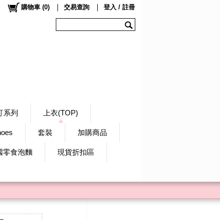
購物車
(
0
)
交易查詢
登入 / 註冊
訂系列
上衣(TOP)
hoes
套裝
加購商品
國零食泡麵
現貨折扣區