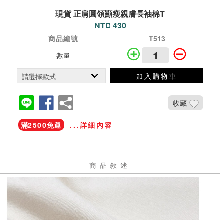
現貨 正肩圓領顯瘦親膚長袖棉T
NTD 430
商品編號
T513
數量
加入購物車
收藏
滿2500免運
...詳細內容
商品敘述