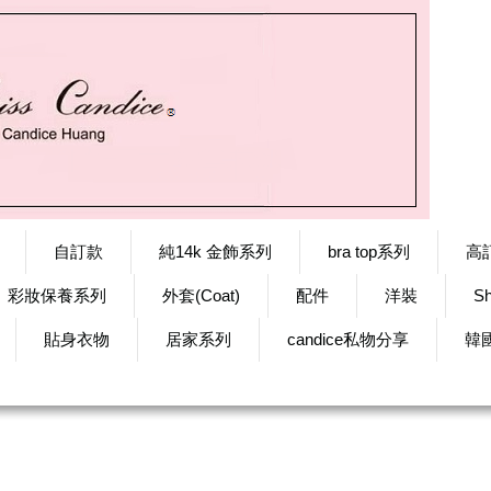
自訂款
純14k 金飾系列
bra top系列
高
彩妝保養系列
外套(Coat)
配件
洋裝
S
貼身衣物
居家系列
candice私物分享
韓