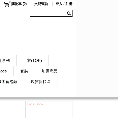
購物車
(
0
)
交易查詢
登入 / 註冊
訂系列
上衣(TOP)
hoes
套裝
加購商品
國零食泡麵
現貨折扣區
Face Book