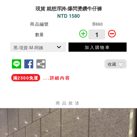
現貨 就想浮誇-爆閃燙鑽牛仔褲
NTD 1580
商品編號
B860
數量
加入購物車
收藏
滿2500免運
...詳細內容
商品敘述