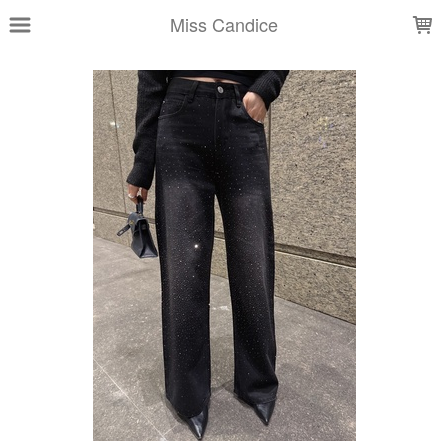
LOADING...
Miss Candice