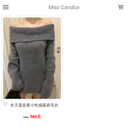
LOADING...
Miss Candice
上架時間
銷售件數
銷售價格
樣式尺寸篩選
全部樣式
黑
白
杏
灰
粉
深灰
米白
預購-黑
紅
備貨-黑
全部尺寸
全長約64cm
全長約73cm
篩選
冬天還是要小性感露肩毛衣
580元
760元