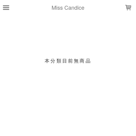
LOADING...
Miss Candice
上架時間
銷售件數
銷售價格
樣式尺寸篩選
本分類目前無商品
現貨商品
篩選