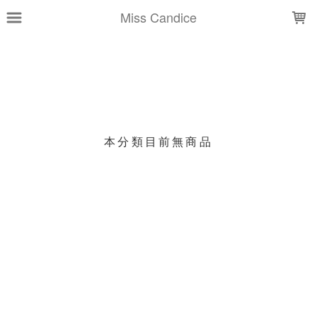
LOADING...
Miss Candice
上架時間
銷售件數
銷售價格
樣式尺寸篩選
本分類目前無商品
現貨商品
篩選