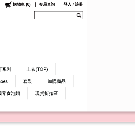
購物車
(
0
)
交易查詢
登入 / 註冊
訂系列
上衣(TOP)
hoes
套裝
加購商品
國零食泡麵
現貨折扣區