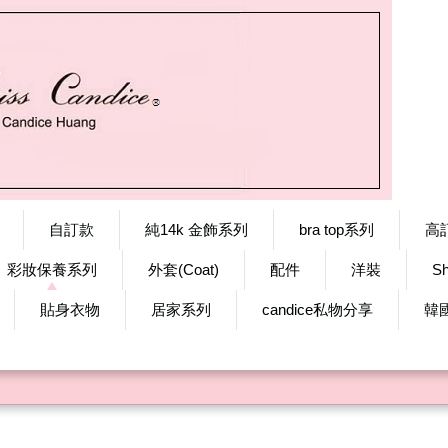
自訂款
純14k 金飾系列
bra top系列
高
彩妝保養系列
外套(Coat)
配件
洋裝
S
貼身衣物
居家系列
candice私物分享
韓