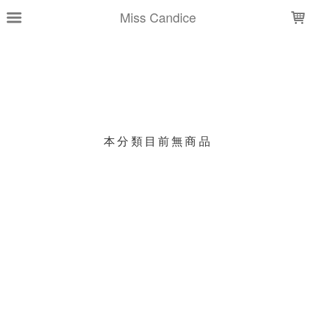
LOADING...
Miss Candice
上架時間
銷售件數
銷售價格
樣式尺寸篩選
本分類目前無商品
現貨商品
篩選