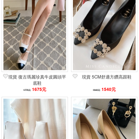
現貨 復古瑪麗珍真牛皮圓頭平
現貨 5CM舒適方鑽高跟鞋
底鞋
1675元
1540元
1775元
1840元