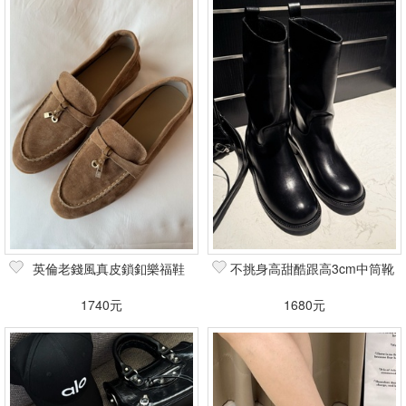
英倫老錢風真皮鎖釦樂福鞋
不挑身高甜酷跟高3cm中筒靴
1740元
1680元