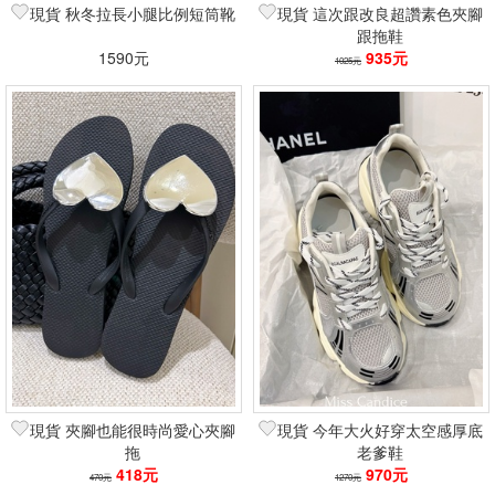
現貨 秋冬拉長小腿比例短筒靴
現貨 這次跟改良超讚素色夾腳
跟拖鞋
1590元
935元
1025元
現貨 夾腳也能很時尚愛心夾腳
現貨 今年大火好穿太空感厚底
拖
老爹鞋
418元
970元
470元
1270元