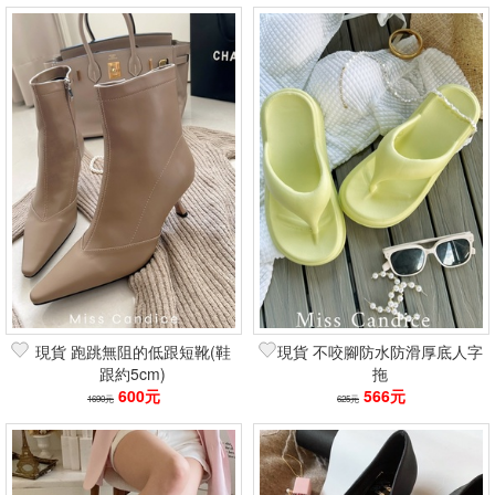
現貨 跑跳無阻的低跟短靴(鞋
現貨 不咬腳防水防滑厚底人字
跟約5cm)
拖
600元
566元
1690元
625元