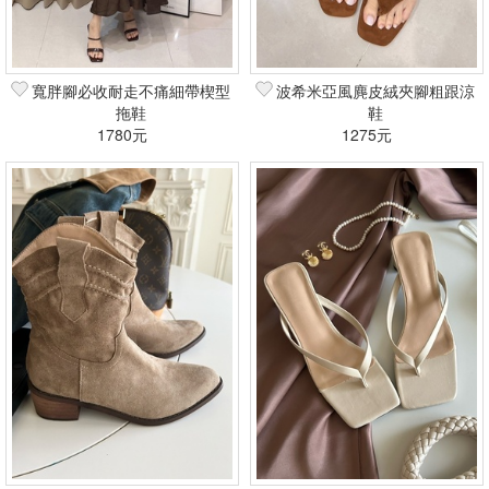
寬胖腳必收耐走不痛細帶楔型
波希米亞風麂皮絨夾腳粗跟涼
拖鞋
鞋
1780元
1275元