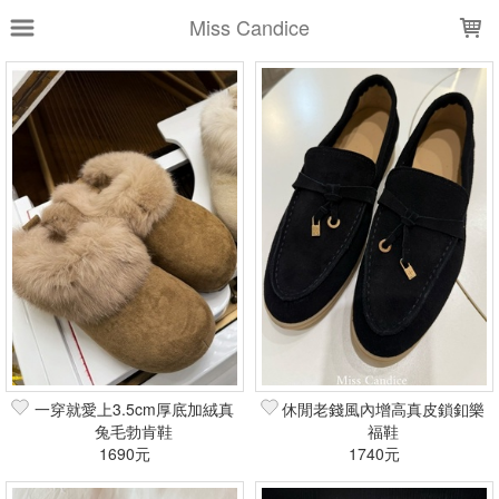
LOADING...
Miss Candice
上架時間
銷售件數
銷售價格
樣式尺寸篩選
全部樣式
黑
預購-黑
白
預購-白
預購-駝
杏
預購-銀
預購-米白
奶茶
米白
全部尺寸
23
25
35
36
37
38
38-Candice
39
39-Candice
40
一穿就愛上3.5cm厚底加絨真
休閒老錢風內增高真皮鎖釦樂
兔毛勃肯鞋
福鞋
篩選
1690元
1740元