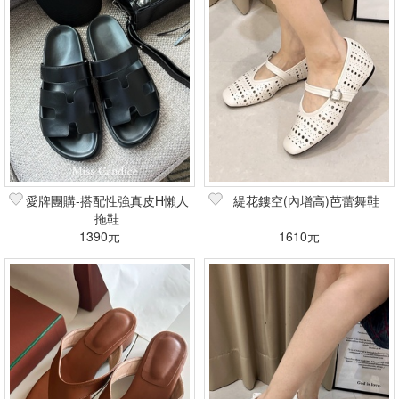
愛牌團購-搭配性強真皮H懶人
緹花鏤空(內增高)芭蕾舞鞋
拖鞋
1390元
1610元