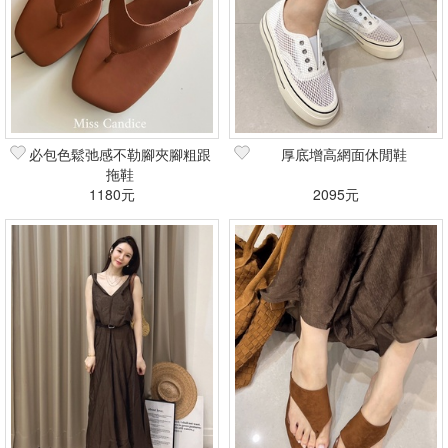
必包色鬆弛感不勒腳夾腳粗跟
厚底增高網面休閒鞋
拖鞋
1180元
2095元