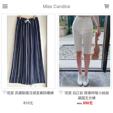
LOADING...
Miss Candice
上架時間
銷售件數
銷售價格
樣式尺寸篩選
全部樣式
黑
藍
白
淺藍
深藍
刷毛
沒刷毛
奶茶
米白
備貨-卡其
全部尺寸
S
S-Candice
M
M-阿姨
L
27
28阿姨
29
30
32
現貨 高腰顯瘦涼感直條防曬褲
現貨 自訂款 限量時髦小姐姐
裁鬚五分褲
篩選
810元
550元
600元