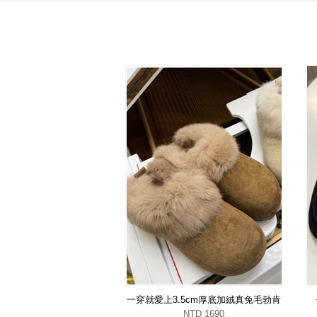
一穿就愛上3.5cm厚底加絨真兔毛勃肯
鞋
NTD 1690