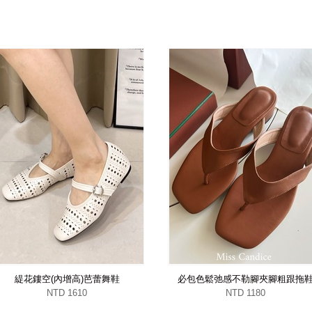
緹花鏤空(內增高)芭蕾舞鞋
必包色鬆弛感不勒腳夾腳粗跟拖
NTD 1610
NTD 1180