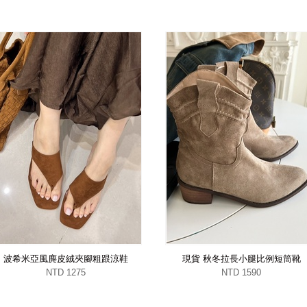
波希米亞風麂皮絨夾腳粗跟涼鞋
現貨 秋冬拉長小腿比例短筒靴
NTD 1275
NTD 1590