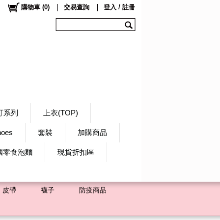
購物車
(
0
)
交易查詢
登入 / 註冊
訂系列
上衣(TOP)
hoes
套裝
加購商品
國零食泡麵
現貨折扣區
皮帶
襪子
防疫商品