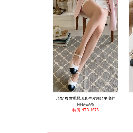
現貨 復古瑪麗珍真牛皮圓頭平底鞋
NTD 1775
特價 NTD 1675