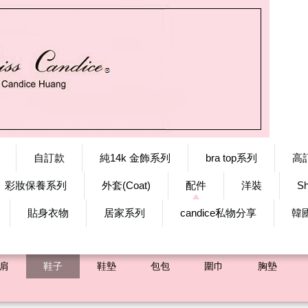
自訂款
純14k 金飾系列
bra top系列
高
彩妝保養系列
外套(Coat)
配件
洋裝
S
貼身衣物
居家系列
candice私物分享
韓
肩
鞋子
鞋墊
包包
圍巾
胸墊