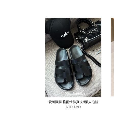
愛牌團購-搭配性強真皮H懶人拖鞋
NTD 1390