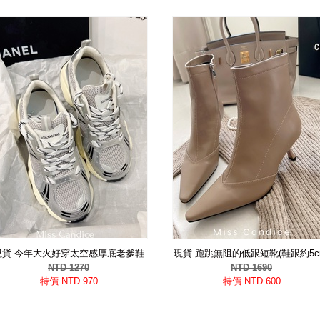
現貨 今年大火好穿太空感厚底老爹鞋
現貨 跑跳無阻的低跟短靴(鞋跟約5c
NTD 1270
NTD 1690
特價 NTD 970
特價 NTD 600