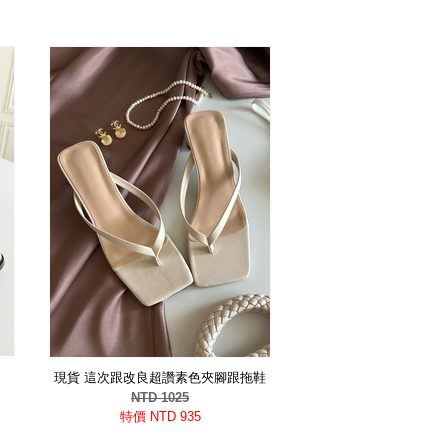
現貨 這次跟改良超讚素色夾腳跟拖鞋
NTD 1025
特價 NTD 935