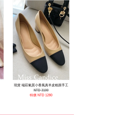
現貨 端莊氣質小香風真羊皮粗跟手工
包鞋
NTD 3100
特價 NTD 1280