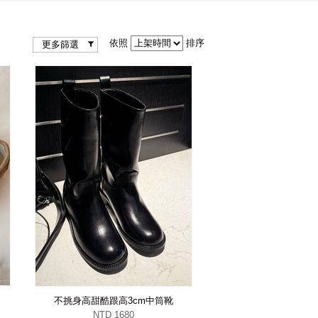
依照
排序
更多篩選
不挑身高甜酷跟高3cm中筒靴
NTD 1680