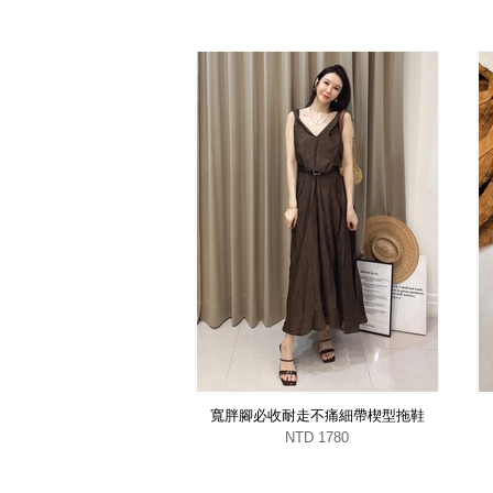
寬胖腳必收耐走不痛細帶楔型拖鞋
NTD 1780