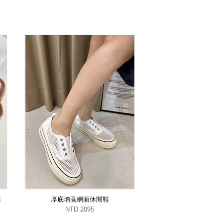
鞋
厚底增高網面休閒鞋
NTD 2095