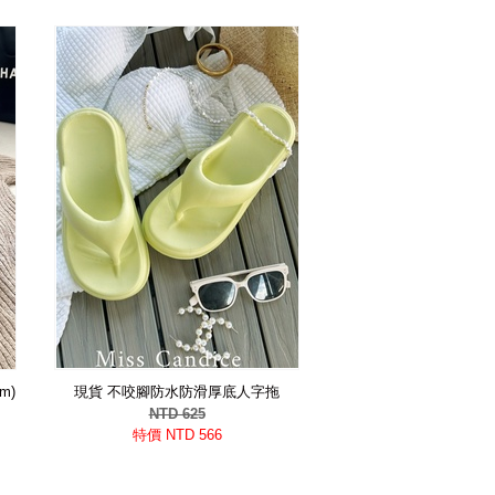
m)
現貨 不咬腳防水防滑厚底人字拖
NTD 625
特價 NTD 566