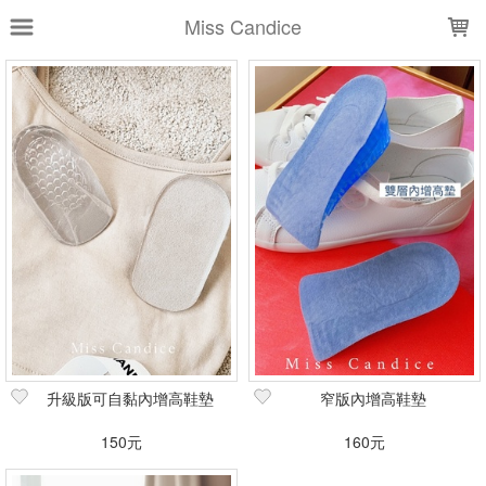
LOADING...
Miss Candice
上架時間
銷售件數
銷售價格
樣式尺寸篩選
全部樣式
咖
深灰
黃
透明
藍灰
藍
豹紋
全部尺寸
2.5cm
3.5cm
35
36
37-Candice
38
39
40
41
42
篩選
升級版可自黏內增高鞋墊
窄版內增高鞋墊
150元
160元