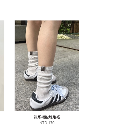
韓系褶皺堆堆襪
NTD 170