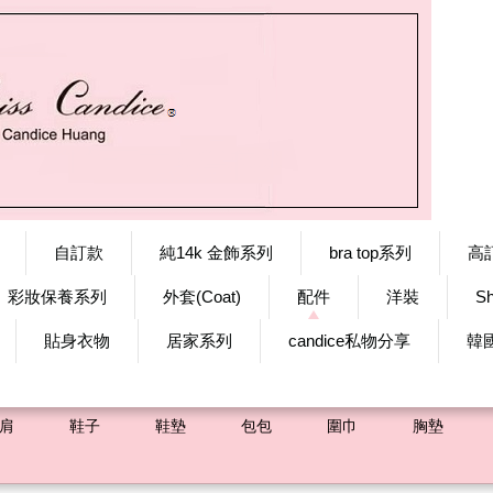
自訂款
純14k 金飾系列
bra top系列
高
彩妝保養系列
外套(Coat)
配件
洋裝
S
貼身衣物
居家系列
candice私物分享
韓
肩
鞋子
鞋墊
包包
圍巾
胸墊