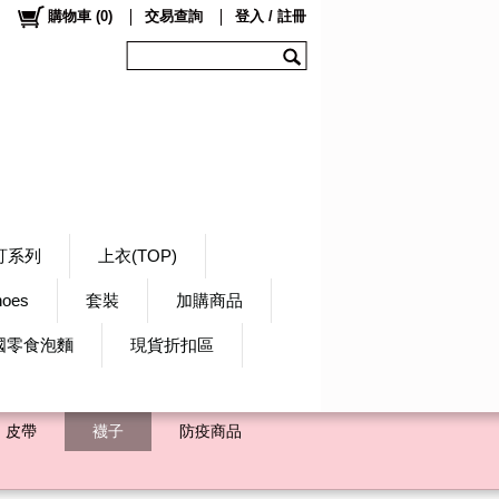
購物車
(
0
)
交易查詢
登入 / 註冊
訂系列
上衣(TOP)
hoes
套裝
加購商品
國零食泡麵
現貨折扣區
皮帶
襪子
防疫商品