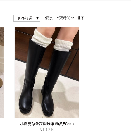
依照
排序
更多篩選
小腿更修飾踩腳堆堆襪(約50cm)
NTD 210